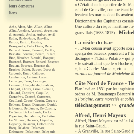
« C’était dans le quartier de St-Ma
leurs demeures
celui de Granville, comme étant l
liens
levaient les marins dont ils avaient
D
ictionnaire des Capitaines corsair
Une culture du risque maritime : av
Ache
,
Alain
,
Alix
,
Allain
,
Alliot
,
Allix
,
Ameline
,
Anquetil
,
Argenlieu
Miche
granvillais (1688-1815) -
d'
,
Arnould
,
Atcher
,
Aubert
,
Avril
,
Badin
,
Baldevêque
,
Banville
,
La visite du tsar
Bardot
,
Bartoli
,
Baudry
,
Beaugendre
,
Belle Étoile
,
Bellet
,
« …Mon cousin avait apporté son a
Belliard
,
Benset
,
Bernard
,
Berthe
,
aperçu des bateaux poindrent à l’h
Besnâtre
,
Beuchet
,
Bérard
,
Billard
,
Bior
,
Blanchet
,
Blondel
,
Bocquet
,
distingué « l’Etoile Polaire » qui 
Boisnard
,
Boissart
,
Boitard
,
Bosquet
,
» le suivait ainsi que le « Hoche »
Boulan
,
Boureau
,
Bournat de
,
», le « Charles Martel », etc. »
Bruchet
,
Buhot
,
Buquet
,
Burot de
Carcouët
,
Butot
,
Caillouet
,
extraits du journal de Madeleine 
Cambernon
,
Carême
,
Caron
,
Carrouge
,
Casas
,
Casrouge
,
Côte Nord de France - Il
Caumont
,
Chapelet du
,
Chatelin
,
Plan levé en 1831 par les ingénieu
Chopart
,
Choux
,
Cirou
,
Clérault
,
Clouard
,
Coquière
,
Coquille
,
ordres de M. Beautemps Beaupré i
Cosnefroy
,
Costard
,
Cottereau
,
à l’origine, carte morcelée et collé
Couillard
,
Coupé
,
Cousin
,
Crogroy
téléchargement
grand
Bellerue
,
Dages
,
Daguenet
,
Daniel
,
>>
le Danois
,
De Baupte
,
De Conchy
,
De Gelos
,
De La Lande
,
De La
Alfred, Henri Mayeux
Piganière
,
De Laborde
,
De Lattre
,
De Moissac
,
Decruck
,
Dejardin
,
Alfred, Henri Mayeux
est né le 14
Dejeanty
,
Delacour
,
Delacour du
la rue Saint-Gaud…
Bosq
,
Delahaie
,
Delamare
,
« À Granville, la rue Saint-Gaud et
Delamusse
,
Delapierre
,
Delepault
,