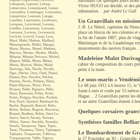
nationaux car quelques jours avant
Lehoguais
,
Lejeune
,
Leloup
,
Victor HUGO est décédé, et des ple
Lemaconne
,
Lemarquand
,
Lemay
inhumation…
par André Le Gall.
Larondière
,
Leménager
,
Lemonnier
,
Lempérière
,
Lenorais
,
Lepage
,
Un Granvillais en mission
Lepeltier
,
Lepionnier
,
Lerebours
,
Leriquier
,
Lerivérend
,
Lerosey
,
J.-B. Le Nétrel, capitaine du Nisus
Letellier
,
Letourneur
,
Letousey
,
place un blocus de nos colonies et 
Letouzey
,
Levieux
,
Levionnois
,
Levivier
,
Louvel
,
Lucas
,
Luce
,
la fin de l'année 1807, plus de vin
Macé
,
Mahé
,
Mahieu
,
Maillard
,
Martinique et de la Guadeloupe rend
Maisongrande
,
Mallet
,
Mangin
,
mouvements des navires français
Marie
,
Marion
,
Martel
,
Mathieu
,
Mayeux
,
Meister
,
Meslier
,
Meslin
,
Méquin
,
Méquin Précourt
,
Michel
,
Madeleine Mulot Duriva
Mignot
,
Millet
,
Minet
,
Mitani
,
cahier de composition du cours prép
Mitois
,
Moricet
,
Mulot
,
Mulot
Durivage
,
Née
,
Nicole
,
Nicolle
,
peint à la main.
Oger
,
Olivier
,
Oury
,
Outil
,
Painel
,
Paisnel
,
Parr
,
Pauchet
,
Pelchat
,
Le sous-marin « Vendémi
Pennier
,
Perrée
,
Petitpas
,
Pépin
,
Pépin-Mayeux
,
Périer
,
Picot
,
Le 08 juin 1912 à 6 heures 15, le V
Picquot
,
Pielle
,
Pignarre
,
Pillet
,
Saint-Louis et coule par 53 mètres
Pinot
,
Pinsonnet
,
Pollin
,
Porée
,
Hague… 2 Granvillais parmi les dis
Potier
,
Potigny
,
Pouchin
,
Poulain
,
et un autre Granvillais étaient à bo
Prat
,
Pujol
,
Quesnel
,
Rambaud de
,
Raulin
,
Regnault
,
Renouf
,
Robe
,
Robin
,
Robine
,
Rogerie
,
Ronceray
,
Quelques corsaires granvi
Roquet
,
Ruallem
,
Rubin
,
Saint Lo
,
Sauve
,
Sauvé
,
Savary
,
Serreau
,
Synthèses familles Belliar
Sébire
,
Simon
,
Stocklin
,
Stransky
,
Susuki
,
Tanqueray
,
Tapie
,
Tapin
,
Tasse
,
Thomines
,
Tibert
,
Tiphaigne
,
Le Bombardement de Gra
Tiphaine
,
Touquerant
,
Tribhout
,
Trinquequoste
,
Vallet
,
Vignon
,
le 27 Fructidor an XI - Granville,