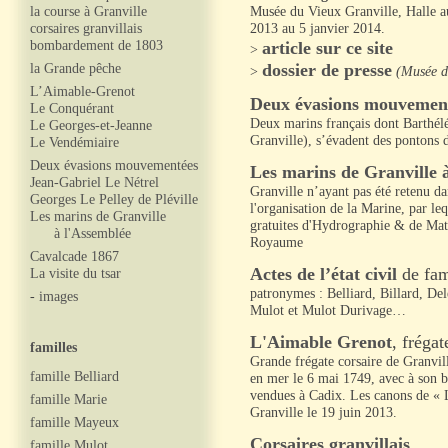
la course à Granville
Musée du Vieux Granville, Halle a
corsaires granvillais
2013 au 5 janvier 2014.
bombardement de 1803
article sur ce site
>
dossier de presse
la Grande pêche
>
(Musée du
L’Aimable-Grenot
Deux évasions mouvemen
Le Conquérant
Deux marins français dont Barthél
Le Georges-et-Jeanne
Granville), s’évadent des pontons
Le Vendémiaire
Deux évasions mouvementées
Les marins de Granville à
Jean-Gabriel Le Nétrel
Granville n’ayant pas été retenu da
Georges Le Pelley de Pléville
l'organisation de la Marine, par le
Les marins de Granville
gratuites d'Hydrographie & de Mat
à l'Assemblée
Royaume
Cavalcade 1867
Actes de l’état civil
de fami
La visite du tsar
patronymes : Belliard, Billard, D
-
images
Mulot et Mulot Durivage…
L'Aimable Grenot
, frégat
familles
Grande frégate corsaire de Granvil
famille Belliard
en mer le 6 mai 1749, avec à son bo
vendues à Cadix. L
es canons de « 
famille Marie
Granville le 19 juin 2013.
famille Mayeux
Corsaires granvillais
famille Mulot