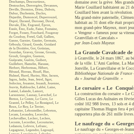
Deschamps
,
Descourtieux
,
domaine avec la grève. Mes grands-
Destouches
,
Desvergées
,
Devannes
,
Marie Couillard habitaient au 21 don
Deville
,
Dormion
,
Drieu
,
Dubois
,
Couillard bien avant la révolution.
Dubur
,
Duchemin
,
Duclos
,
Dujardin
,
Dumoncel
,
Duperrouzel
,
Ma grand-mère paternelle, Clémen
Dupré
,
Durand
,
Durosset
,
Duval
,
habitait au 31 dont elle était propr
Duvale
,
Élie
,
Engrand
,
Épron
,
mon grand-père Mayeux, mort jeune.
Esnée
,
Étez
,
Eude
,
Faine
,
Fontaine
,
« Vengeur » fameux pour sa vitesse 
Forget
,
Fossey
,
Fouchard
,
Fougeray
du Coudray
,
Fretel
,
Gall
,
Gallien
,
Granvillais et Cancalais.»
Ganne
,
Garnier
,
Gautier
,
Germain
,
par Jean-Louis Mayeux
Gébouly
,
Girard
,
Goesle
,
Goislard
de la Droitière
,
Got
,
Gotiniau
,
La Grande Cavalcade de
Gourdan
,
Gravey
,
Grosse
,
Grouin
,
Groult
,
Grugère
,
Guenon
,
à Granville, le 24 mars 1867, au b
Guépratte
,
Guérin
,
Guibert
,
de la ville. L’Ami Carême, La Masc
Guillebert
,
Hamelin
,
Harasse
,
Herbert
,
Herbreteau
,
Hébert
,
Jonville, La Granvillaise et le Coco
Héraud
,
Horeau
,
Houël
,
Hue
,
Bibliothèque Nationale de France -
Hulmel
,
Hurel
,
Huriez
,
Hüe
,
Jacson
,
du « Journal de Granville. »
Jagou
,
Jaslin
,
Jean
,
Jetrel
,
Jigot
,
Jodocius
,
Jouanne
,
Jouault
,
Jouenne
,
Le corsaire « Le Conqué
Jouvin
,
Kahlouche
,
Labbé
,
Laine
,
Laisné
,
Lalande
,
Lamort
,
La construction du corsaire « Le C
Larsonneur
,
Launay
,
Lavechef
,
Le
Gilles Lucas des Aulnaies en févri
Breton
,
Le Comte
,
Le Corre
,
Le
Grantel
,
Le Pelley
,
Le Rossignol
,
Le
coûté 102 988 livres, 13 sols et 4 
Roux
,
Le Roy
,
Le Terrier
,
capitaine Thomas Hugon fera 4 pris
Lebannier
,
Lebouteiller
,
Lebreton
,
rapportera plus de 261 mille livre
Lecam
,
Lecaudey
,
Lecercler
,
Lechevallier
,
Leclerc
,
Leclere
,
Leconte
,
Lecordier
,
Lecouturier
,
Le naufrage du « Georges
Ledanois
,
Lefevre
,
Lefranc
,
Le naufrage du « Georges-et-Jeanne
Legagneur
,
Legendre
,
Legoupil
,
Leguay
,
Leguérinais
,
Lehodey
,