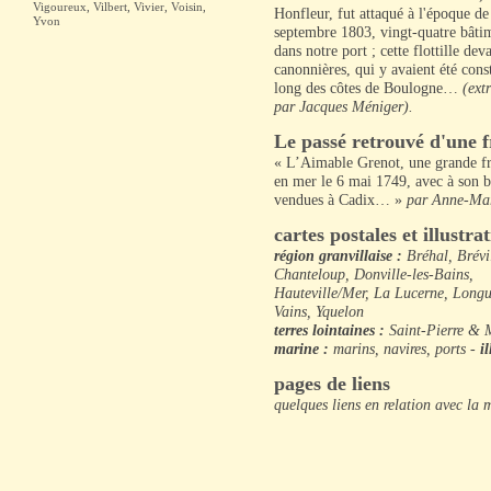
Vigoureux
,
Vilbert
,
Vivier
,
Voisin
,
Honfleur, fut attaqué à l'époque de
Yvon
septembre 1803, vingt-quatre bâtime
dans notre port ; cette flottille de
canonnières, qui y avaient été const
long des côtes de Boulogne…
(ext
par Jacques Méniger).
Le passé retrouvé d'une f
« L’Aimable Grenot, une grande fré
en mer le 6 mai 1749, avec à son bo
vendues à Cadix… »
par Anne-Mari
cartes postales et illustr
région granvillaise :
Bréhal, Brévi
Chanteloup, Donville-les-Bains,
Hauteville/Mer, La Lucerne, Longu
Vains, Yquelon
terres lointaines :
Saint-Pierre & 
marine :
marins, navires, ports -
i
pages de liens
quelques liens en relation avec la 