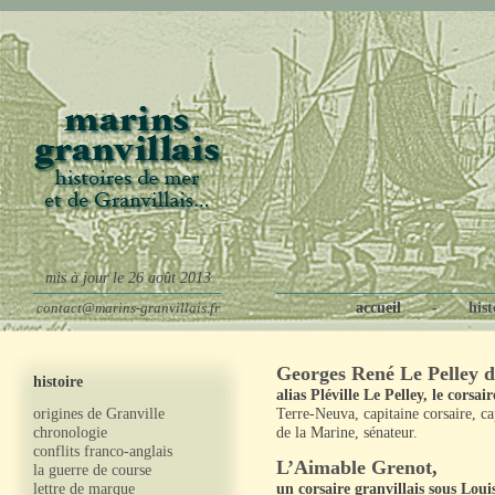
mis à jour le 26 août 2013
contact@marins-granvillais.fr
accueil -
hist
Georges René Le Pelley de
histoire
alias Pléville Le Pelley, le corsai
origines de Granville
Terre-Neuva, capitaine corsaire, ca
chronologie
de la Marine, sénateur.
conflits franco-anglais
L’Aimable Grenot
,
la guerre de course
lettre de marque
un corsaire granvillais sous Lou